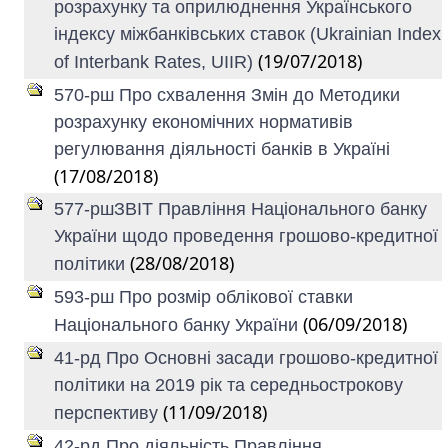
розрахунку та оприлюднення Українського
індексу міжбанківських ставок (Ukrainian Index
(19/07/2018)
of Interbank Rates, UIIR)
570-рш Про схвалення Змін до Методики
розрахунку економічних нормативів
регулювання діяльності банків в Україні
(17/08/2018)
577-ршЗВІТ Правління Національного банку
України щодо проведення грошово-кредитної
(28/08/2018)
політики
593-рш Про розмір облікової ставки
(06/09/2018)
Національного банку України
41-рд Про Основні засади грошово-кредитної
політики на 2019 рік та середньострокову
(11/09/2018)
перспективу
42-рд Про діяльність Правління