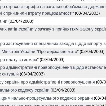
Про страхові тарифи на загальнообов'язкове державн
(03/04/2003)
кі спричинили втрату працездатності"
(03/04/2003)
аїни
чих актів України у зв'язку з прийняттям Закону Укр
Про застосування спеціальних заходів щодо імпорту в
(03/04/2003)
у Міністрів України "Про державне мито"
(03/04/2003)
Про плату за землю"
про адміністративні правопорушення щодо встановлен
(03/04/2003)
х ситуацій
(03/
ксу України про адміністративні правопорушення
(03/04/2003)
інального кодексу України
(03/0
а Кримінально-процесуального кодексів України