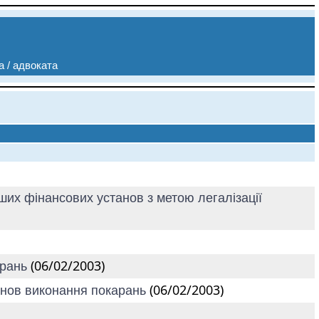
а / адвоката
нших фінансових установ з метою легалізації
(06/02/2003)
арань
(06/02/2003)
танов виконання покарань