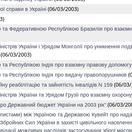
(06/03/2003)
ої справи в Україні
3)
ю та Федеративною Республікою Бразилія про взаємн
іністрів України і Урядом Монголії про уникнення п
(06/03/2003)
л
ю та Республікою Індія про взаємну правову допомог
(
ю та Республікою Індія про видачу правопорушників
(06/03/
ну реабілітацію та зайнятість інвалідів N 159
ністрів України та Урядом Грузії про взаємну охорон
(06/03/20
Про Державний бюджет України на 2003 рік"
у листами) між Україною та Державою Кувейт про на
ту Збройних Сил України в захисті цивільного населе
квідації можливих наслідків застосування зброї масо