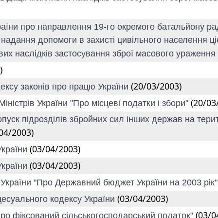
їни про направлення 19-го окремого батальйону радіа
надання допомоги в захисті цивільного населення ці
ивих наслідків застосування зброї масового ураження
)
(20/03/2003)
дексу законів про працю України
(20/03
іністрів України "Про місцеві податки і збори"
уск підрозділів збройних сил інших держав на терито
04/2003)
(03/04/2003)
України
(03/04/2003)
України
у України "Про Державний бюджет України на 2003 рік
(03/04/2003)
цесуального кодексу України
(03/0
Про фіксований сільськогосподарський податок"