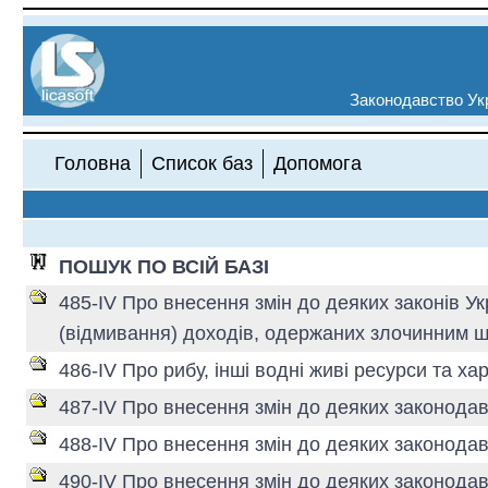
Законодавство Укр
Головна
Список баз
Допомога
ПОШУК ПО ВСІЙ БАЗІ
485-IV Про внесення змін до деяких законів Ук
(відмивання) доходів, одержаних злочинним
486-IV Про рибу, інші водні живі ресурси та х
487-IV Про внесення змін до деяких законода
488-IV Про внесення змін до деяких законодав
490-IV Про внесення змін до деяких законодав