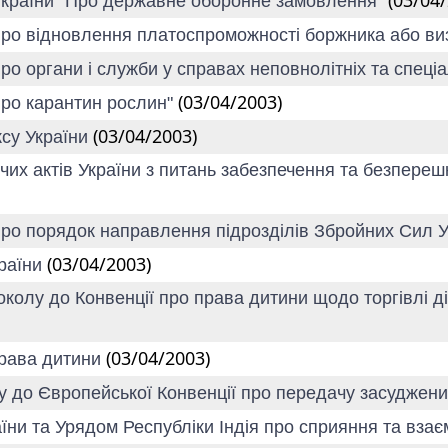
(03/04
у України "Про державне оборонне замовлення"
"Про відновлення платоспроможності боржника або в
ро органи і служби у справах неповнолітніх та спеці
(03/04/2003)
Про карантин рослин"
(03/04/2003)
ксу України
чих актів України з питань забезпечення та безпере
"Про порядок направлення підрозділів Збройних Сил 
(03/04/2003)
країни
олу до Конвенції про права дитини щодо торгівлі діт
(03/04/2003)
права дитини
у до Європейської Конвенції про передачу засуджени
їни та Урядом Республіки Індія про сприяння та взає