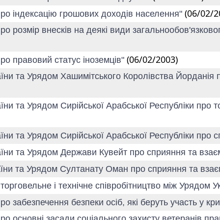
(06/02/2
Про індексацію грошових доходів населення"
Про розмір внесків на деякі види загальнообов'язков
(06/02/2003)
Про правовий статус іноземців"
аїни та Урядом Хашимітського Королівства Йорданія 
ни та Урядом Сирійської Арабської Республіки про то
їни та Урядом Сирійської Арабської Республіки про с
аїни та Урядом Держави Кувейт про сприяння та взає
аїни та Урядом Султанату Оман про сприяння та взає
 торговельне і технічне співробітництво між Урядом
ро забезпечення безпеки осіб, які беруть участь у к
ро основні засади соціального захисту ветеранів прац