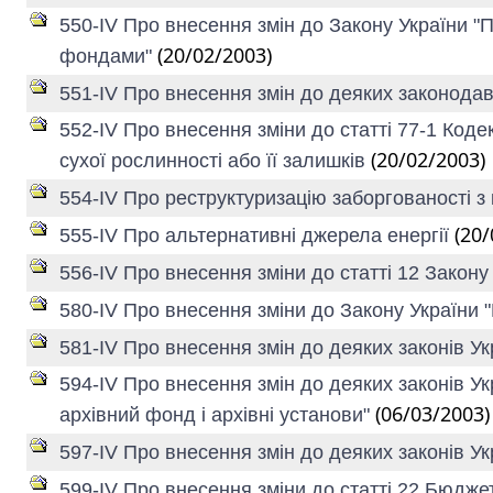
550-IV Про внесення змін до Закону України 
(20/02/2003)
фондами"
551-IV Про внесення змін до деяких законодав
552-IV Про внесення зміни до статті 77-1 Код
(20/02/2003)
сухої рослинності або її залишків
554-IV Про реструктуризацію заборгованості з
(20/
555-IV Про альтернативні джерела енергії
556-IV Про внесення зміни до статті 12 Закону
580-IV Про внесення зміни до Закону України 
581-IV Про внесення змін до деяких законів У
594-IV Про внесення змін до деяких законів Ук
(06/03/2003)
архівний фонд і архівні установи"
597-IV Про внесення змін до деяких законів У
599-IV Про внесення зміни до статті 22 Бюдже