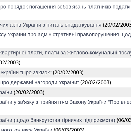
"Про порядок погашення зобов'язань платників подат
(20/02/2003
чих актів України з питань оподаткування
ексу України про адміністративні правопорушення що
 квартирної плати, плати за житлово-комунальні послу
02/2003)
(20/02/2003)
 України "Про зв'язок"
(20/02/2003)
"Про державні нагороди України"
(20/02/2003)
країни
раїни у зв'язку з прийняттям Закону України "Про вн
(06/0
країни (щодо банкрутства гірничих підприємств)
(06/03/2003)
тного кодексу України