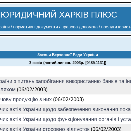
ЮРИДИЧНИЙ ХАРКІВ ПЛЮС
аїни / нормативні документи / правова допомога / послуги юрист
Закони Верховної Ради України
3 сесія (лютий-липень 2003р. [0485-1131])
раїни з питань запобігання використанню банків та і
(06/02/2003)
 шляхом
(06/02/2003)
арчову продукцію з них
вчих актів України щодо забезпечення виконання пок
чих актів України щодо функціонування органів і ус
(06/02/2003)
чих актів України стосовно відпусток