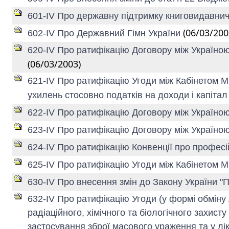
601-IV Про державну підтримку книговидавнич
(06/03/200
602-IV Про Державний Гімн України
620-IV Про ратифікацію Договору між Україно
(06/03/2003)
621-IV Про ратифікацію Угоди між Кабінетом М
ухилень стосовно податків на доходи і капіта
622-IV Про ратифікацію Договору між Україно
623-IV Про ратифікацію Договору між Україно
624-IV Про ратифікацію Конвенції про професій
625-IV Про ратифікацію Угоди між Кабінетом Мі
630-IV Про внесення змін до Закону України "
632-IV Про ратифікацію Угоди (у формі обмін
радіаційного, хімічного та біологічного захис
застосування зброї масового ураження та у лі