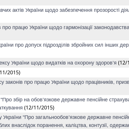
авчих актів України щодо забезпечення прозорості ді
в про працю України щодо гармонізації законодавства 
раїни про допуск підрозділів збройних сил інших дер
(12/
ексу України щодо видатків на охорону здоров’я
/11/2015)
су законів про працю України щодо працівників, призв
и "Про збір на обов’язкове державне пенсійне страху
(12/11/2015)
аткування
ну України "Про загальнообов’язкове державне пенсій
лих внаслідок поранення, каліцтва, контузії, одержан