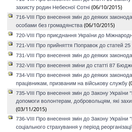
(06/10/2015)
захисту родин Небесної Сотні
716-VIII Про внесення змін до деяких законод
(06/10/2015)
особами без громадянства
720-VIII Про приєднання України до Міжнарод
721-VIII Про прийняття Поправок до статей 25
731-VIII Про внесення змін до деяких законодав
732-VIII Про внесення зміни до статті 87 Бюд
734-VIII Про внесення змін до деяких законод
(
працівникам, призваним на військову службу
735-VIII Про внесення змін до Закону України 
допомоги волонтерам, добровольцям, які захищ
(03/11/2015)
736-VIII Про внесення змін до Закону України
соціального страхування у період реорганізаці