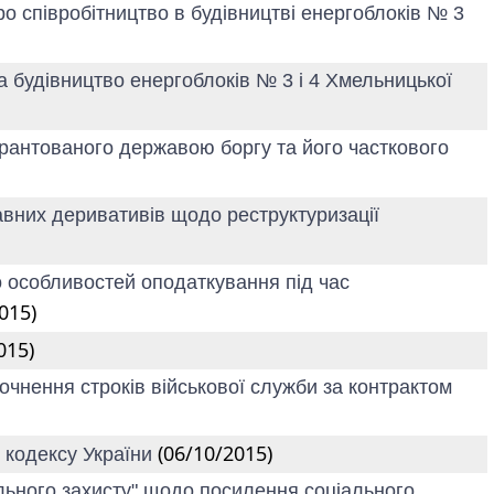
ро співробітництво в будівництві енергоблоків № 3
а будівництво енергоблоків № 3 і 4 Хмельницької
арантованого державою боргу та його часткового
авних деривативів щодо реструктуризації
о особливостей оподаткування під час
015)
015)
точнення строків військової служби за контрактом
(06/10/2015)
о кодексу України
ціального захисту" щодо посилення соціального