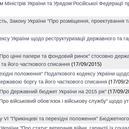
ом Міністрів України та Урядом Російської Федерації п
сть, Закону України "Про розміщення, проектування т
ексу України щодо реструктуризації державного та г
 "Про цінні папери та фондовий ринок" стосовно держ
(17/09/2015)
та його часткового списання
рехідні положення" Податкового кодексу України щод
(17/09/2
державою боргу та його часткового списання
(17/09/2
 "Про Державний бюджет України на 2015 рік"
"Про військовий обов’язок і військову службу" щодо у
лу VI "Прикінцеві та перехідні положення" Бюджетног
 України "Про статус ветеранів війни, гарантії їх со