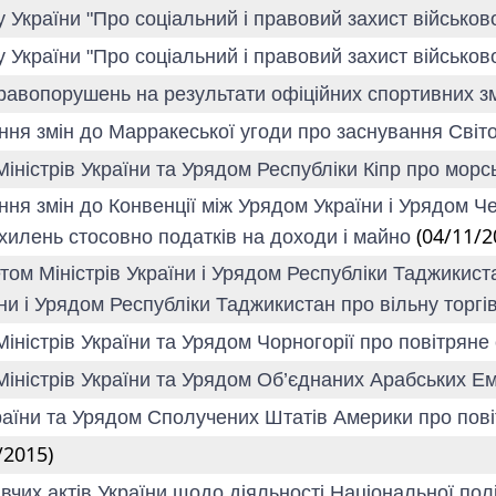
у України "Про соціальний і правовий захист військов
у України "Про соціальний і правовий захист військов
 правопорушень на результати офіційних спортивних 
ня змін до Марракеської угоди про заснування Світов
 Міністрів України та Урядом Республіки Кіпр про мо
ння змін до Конвенції між Урядом України і Урядом Ч
(04/11/2
илень стосовно податків на доходи і майно
етом Міністрів України і Урядом Республіки Таджикист
аїни і Урядом Республіки Таджикистан про вільну торг
Міністрів України та Урядом Чорногорії про повітрян
 Міністрів України та Урядом Об’єднаних Арабських Е
країни та Урядом Сполучених Штатів Америки про пов
/2015)
вчих актів України щодо діяльності Національної полі