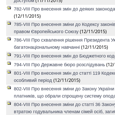
(11/11/2015)
доступом
782-VIII Про внесення змін до деяких законод
(12/11/2015)
785-VIII Про внесення зміни до Кодексу законі
(12/11/2015)
правом Європейського Союзу
786-VIII Про схвалення рішення Президента Ук
(12/11/2015)
багатонаціональному навчанні
791-VIII Про внесення змін до Бюджетного код
(12
794-VIII Про Державне бюро розслідувань
801-VIII Про внесення змін до статті 119 Кодек
(12/11/2015)
особливий період
802-VIII Про внесення зміни до Закону Україн
платників, що обрали спрощену систему опод
804-VIII Про внесення зміни до статті 36 Зако
втратою годувальника членам сімей осіб, загиб