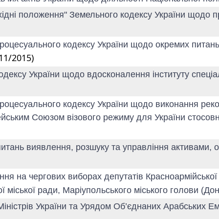
рехідні положення" Земельного кодексу України щодо
 процесуального кодексу України щодо окремих питан
11/2015)
кодексу України щодо вдосконалення інституту спеціа
 процесуального кодексу України щодо виконання ре
йським Союзом візового режиму для України стосовно
 питань виявлення, розшуку та управління активами, 
ння на чергових виборах депутатів Красноармійської 
ої міської ради, Маріупольського міського голови (До
 Міністрів України та Урядом Об’єднаних Арабських Е