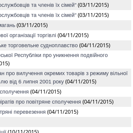
(03/11/2015)
ослужбовців та членів їх сімей"
(03/11/2015)
ослужбовців та членів їх сімей"
(03/11/2015)
змагань
(04/11/2015)
ої організації торгівлі
(04/11/2015)
рське торговельне судноплавство
еської Республіки про уникнення подвійного
015)
ан про вилучення окремих товарів з режиму вільної
(04/11/2015)
івлю від 6 липня 2001 року
(04/11/2015)
е сполучення
(04/11/2015)
міратів про повітряне сполучення
(04/11/2015)
ітряні перевезення
(10/11/2015)
ції