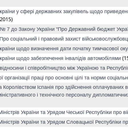
 України у сфері державних закупівель щодо приведен
/2015)
а № 7 до Закону України "Про Державний бюджет Украї
"Про соціальний і правовий захист військовослужбовці
 України щодо визначення дати початку тимчасової оку
(1
 України щодо забезпечення інвалідів автомобілями
 відносини і співробітництво між Україною та Респуб
ї організації праці про основні цілі та норми соціаль
а Королівством Іспанія про здійснення оплачуваних в
іністративного і технічного персоналу дипломатични
Міністрів України та Урядом Чеської Республіки про в
Міністрів України та Урядом Словацької Республіки п