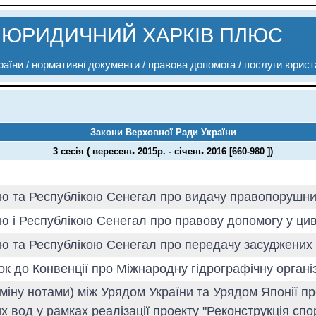
ЮРИДИЧНИЙ ХАРКІВ ПЛЮС
аїни / нормативні документи / правова допомога / послуги юрист
Закони Верховної Ради України
3 сесія ( вересень 2015р. - січень 2016 [660-980 ])
ною та Республікою Сенегал про видачу правопорушн
ою і Республікою Сенегал про правову допомогу у ци
ною та Республікою Сенегал про передачу засуджених
ок до Конвенції про Міжнародну гідрографічну орган
міну нотами) між Урядом України та Урядом Японії пр
их вод у рамках реалізації проекту "Реконструкція спо