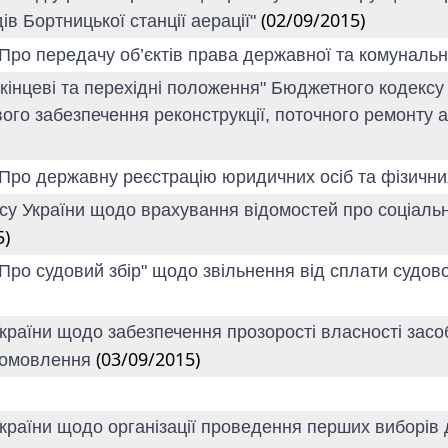
(02/09/2015)
дів Бортницької станції аерації"
"Про передачу об’єктів права державної та комунальн
рикінцеві та перехідні положення" Бюджетного кодексу
вого забезпечення реконструкції, поточного ремонту 
"Про державну реєстрацію юридичних осіб та фізичних
су України щодо врахування відомостей про соціальни
5)
"Про судовий збір" щодо звільнення від сплати судов
України щодо забезпечення прозорості власності засоб
(03/09/2015)
діомовлення
України щодо організації проведення перших виборів 