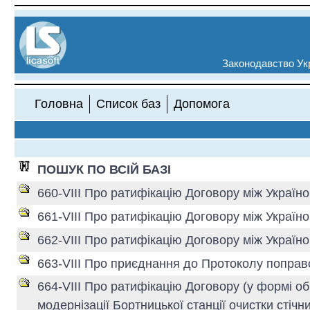
Законодавство Укр
Головна
Список баз
Допомога
ПОШУК ПО ВСІЙ БАЗІ
660-VIII Про ратифікацію Договору між Украї
661-VIII Про ратифікацію Договору між Україн
662-VIII Про ратифікацію Договору між Украї
663-VIII Про приєднання до Протоколу поправ
664-VIII Про ратифікацію Договору (у формі об
модернізації Бортницької станції очистки стічн