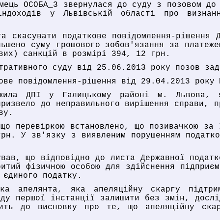
мець ОСОБА_3 звернулася до суду з позовом до
індоходів у Львівській області про визнанн
та скасувати податкове повідомлення-рішення 
льшено суму грошового зобов'язання за платеже
вих) санкцій в розмірі 394, 12 грн.
тративного суду від 25.06.2013 року позов зад
ове повідомлення-рішення від 29.04.2013 року 
ржила ДПІ у Галицькому районі м. Львова, 
призвело до неправильного вирішення справи, п
ву.
 що перевіркою встановлено, що позивачкою за 
грн. У зв'язку з виявленим порушенням податко
ував, що відповідно до листа Державної податк
ритий фізичною особою для здійснення підприєм
 єдиного податку.
ника апелянта, яка апеляційну скаргу підтри
уду першої інстанції залишити без змін, дослі
дить до висновку про те, що апеляційну ска