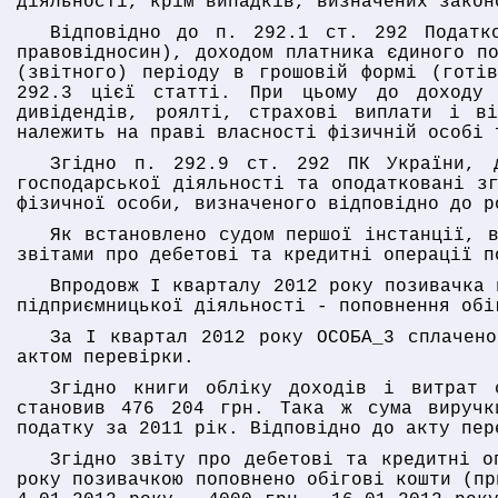
діяльності, крім випадків, визначених закон
Відповідно до п. 292.1 ст. 292 Податк
правовідносин), доходом платника єдиного п
(звітного) періоду в грошовій формі (готів
292.3 цієї статті. При цьому до доходу 
дивідендів, роялті, страхові виплати і в
належить на праві власності фізичній особі 
Згідно п. 292.9 ст. 292 ПК України, д
господарської діяльності та оподатковані з
фізичної особи, визначеного відповідно до р
Як встановлено судом першої інстанції, 
звітами про дебетові та кредитні операції п
Впродовж І кварталу 2012 року позивачка 
підприємницької діяльності - поповнення обі
За І квартал 2012 року ОСОБА_3 сплачено
актом перевірки.
Згідно книги обліку доходів і витрат 
становив 476 204 грн. Така ж сума виручк
податку за 2011 рік. Відповідно до акту пер
Згідно звіту про дебетові та кредитні о
року позивачкою поповнено обігові кошти (пр