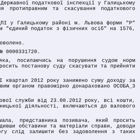
 Державної податкової інспекції у Галицькому
я протиправним та скасування податкового
ДПІ у Галицькому районі м. Львова форми "Р"
м "єдиний податок з фізичних осіб" на 1576,
оволено.
№ 0000331720.
яка, посилаючись на порушення судом норм
росить постанову суду скасувати та прийняти
І квартал 2012 року занижено суму доходу за
вим органом правомірно донараховано ОСОБА_3
ової служби від 23.08.2012 року, всі кошти,
ницької діяльності, включаються до валового
мала, представника позивача, який просить
дивши обставини та матеріали справи, доводи
ргу слід залишити без задоволення з таких