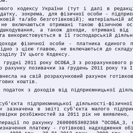
ом.
ового кодексу України (тут і далі в редакц
одатку, зокрема, для фізичної особи - підприє
ковій та/або безготівковій); матеріальній а
не включаються отримані такою фізичною ос
ідшкодування, а також доходи, отримані від 
та використовується в її господарській діяльн
оходи фізичної особи - платника єдиного п
гідно з цією главою, не включаються до складу
озділу IV цього Кодексу.
в грудні 2011 року ОСОБА_3 з розрахункового р
о рахунку позивачки за грудень 2011 року та І
внесла на свій розрахунковий рахунок готівко
гових коштів.
 податок з доходів від підприємницької діял
суб'єкта підприємницької діяльності-фізично
и зазначена в звіті суб'єкта малого підприє
евірки розбіжностей за 2011 рік не виявлено, 
перації по рахунку 26000053802368 "ОСОБА_3, 
изначення платежу - готівкові надходження об