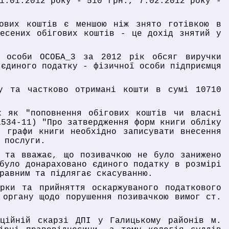
1.01.2012 року - 510 грн., 7.02.2012 року -
гових коштів є меншою ніж знято готівкою в
несених обігових коштів - це дохід знятий у
ї особи ОСОБА_3 за 2012 рік обсяг виручки
 єдиного податку - фізичної особи підприємця
у та частково отримані кошти в сумі 10710
к як "поповнення обігових коштів чи власні
1534-11) "Про затвердження форм книги обліку
 графи книги необхідно записувати внесення
 послуги.
ї та вважає, що позивачкою не було занижено
було донараховано єдиного податку в розмірі
равним та підлягає скасуванню.
рки та прийняття оскаржуваного податкового
 органу щодо порушення позивачкою вимог ст.
яційній скарзі ДПІ у Галицькому районів м.