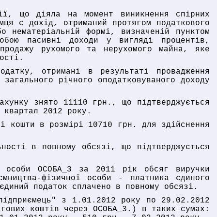
ії, що діяла на момент виникнення спірних
мця є дохід, отриманий протягом податкового
бо нематеріальній формі, визначеній пунктом
обою пасивні доходи у вигляді процентів,
продажу рухомого та нерухомого майна, яке
ості.
одатку, отримані в результаті провадження
 загального річного оподатковуваного доходу
ахунку знято 11110 грн., що підтверджується
 квартал 2012 року.
ві кошти в розмірі 10710 грн. для здійснення
ьності в повному обсязі, що підтверджується
ї особи ОСОБА_3 за 2011 рік обсяг виручки
мництва-фізичної особи - платника єдиного
єдиний податок сплачено в повному обсязі.
підприємець" з 1.01.2012 року по 29.02.2012
ігових коштів через ОСОБА_3.) в таких сумах: