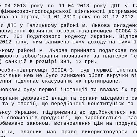
.04.2013 року по 11.04.2013 року ДПІ у Га
 фінансово-господарської діяльності дотриманн
тва за період з 1.01.2010 року по 31.12.2012 
ки ДПІ у Галицькому районі м. Львова складен
порушення фізичною особою-підприємцем ОСОБА_
ст. 261 Податкового кодексу України. Відпов
2012 року, чим занижено суму доходу на суму 1
ькому районі м. Львова прийнято податкове по
шового зобов'язання позивачки за платежем "
) санкцій в розмірі 394, 12 грн.
особи-підприємця ОСОБА_3, суд першої інста
скільки нею не було занижено обсяг виручки в
ення підлягає скасуванню як протиправне.
новками суду першої інстанції та вважає їх пр
органи державної влади та органи місцевого с
 та у спосіб, що передбачені Конституцією та 
ексу України, підприємництво здійснюється на
 і споживачів продукції, що виробляється, зал
обмежено законом, встановлення цін на продукц
аїни, власник має право використовувати с