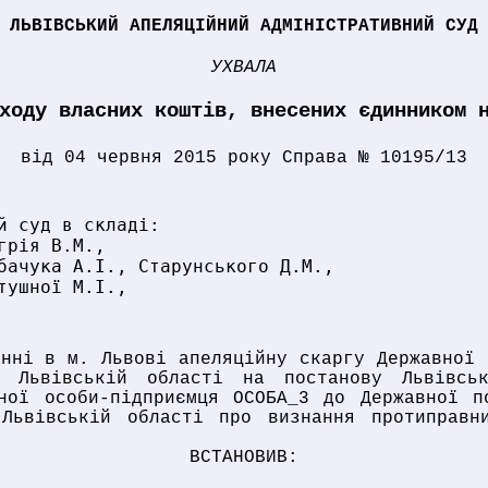
ЛЬВІВСЬКИЙ АПЕЛЯЦІЙНИЙ АДМІНІСТРАТИВНИЙ СУД
УХВАЛА
ходу власних коштів, внесених єдинником 
від 04 червня 2015 року Справа № 10195/13
й суд в складі:
грія В.М.,
бачука А.І., Старунського Д.М.,
тушної М.І.,
анні в м. Львові апеляційну скаргу Державної 
у Львівській області на постанову Львівськ
ної особи-підприємця ОСОБА_3 до Державної п
Львівській області про визнання протиправн
ВСТАНОВИВ: