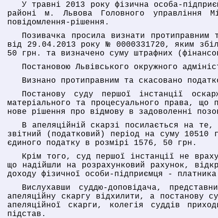
У травні 2013 року фізична особа-підприє
районі м. Львова Головного управління М
повідомлення-рішення.
Позивачка просила визнати протиправним 
від 29.04.2013 року № 0000331720, яким збі
50 грн. та визначено суму штрафних (фінансо
Постановою Львівського окружного адмініс
Визнано протиправним та скасовано податк
Постанову суду першої інстанції оска
матеріального та процесуального права, що 
нове рішення про відмову в задоволенні позо
В апеляційній скарзі посилається на те,
звітний (податковий) період на суму 10510 
єдиного податку в розмірі 1576, 50 грн.
Крім того, суд першої інстанції не врах
що надійшли на розрахунковий рахунок, відк
доходу фізичної особи-підприємця - платника
Вислухавши суддю-доповідача, представ
апеляційну скаргу відхилити, а постанову с
апеляційної скарги, колегія суддів прихо
підстав.