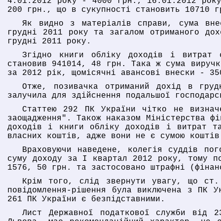
4.01.2012 року - 4000 грн., 16.01.2012 рок
200 грн., що в сукупності становить 10710 г
Як видно з матеріалів справи, сума вне
грудні 2011 року та загалом отриманого дох
грудні 2011 року.
Згідно книги обліку доходів і витрат 
становив 941014, 48 грн. Така ж сума виручк
за 2012 рік, щомісячні авансові внески - 35
Отже, позивачка отриманий дохід в гру
залучила для здійснення подальшої господарс
Статтею 292 ПК України чітко не визнач
заощадження". Також наказом Міністерства фі
доходів і книги обліку доходів і витрат т
власних коштів, адже вони не є сумою коштів
Враховуючи наведене, колегія суддів пог
суму доходу за І квартал 2012 року, тому п
1576, 50 грн. та застосовано штрафні (фінан
Крім того, слід звернути увагу, що ст.
повідомлення-рішення була виключена з ПК У
261 ПК України є безпідставними.
Лист Державної податкової служби від 2