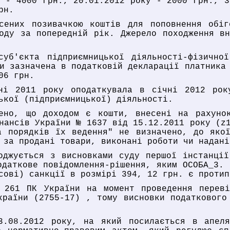
у - 4000 грн., 20.01.2012 року - 2000 грн., 3
рн.
сених позивачкою коштів для поповнення обі
оду за попередній рік. Джерело походження в
суб'єкта підприємницької діяльності-фізично
и зазначена в податковій декларації платника
06 грн.
дні 2011 року оподаткувала в січні 2012 рок
ької (підприємницької) діяльності.
ено, що доходом є кошти, внесені на рахуно
нансів України № 1637 від 15.12.2011 року (z
а порядків їх ведення" не визначено, до якої
 за продані товари, виконані роботи чи надані
оджується з висновками суду першої інстанці
одаткове повідомлення-рішення, яким ОСОБА_3. 
сові) санкції в розмірі 394, 12 грн. є протип
 261 ПК України на момент проведення переві
країни (2755-17) , тому висновки податкового
3.08.2012 року, на який посилається в апел