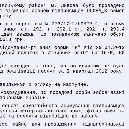
лицькому районі м. Львова було проведено
я фізичною особою-підприємцем ОСОБА_3 вимог
року.
о акт перевірки № 373/17-2/НОМЕР_2, в якому
3 вимог ст. 292, п. 292.1 ст. 292, п. 293.4
ідач вважав, що позивачкою занижено обсяг
0510 грн.
відомлення-рішення форми "Р" від 29.04.2013
єдиний податок з фізичних осіб" на 1576, 50
нції виходив з того, що позивачкою не було
ід реалізації послуг за І квартал 2012 року,
авильними з огляду на наступне.
амоврядування, їх посадові особи зобов'язані
законами України.
 основі самостійного формування підприємцем
учення матеріально-технічних, фінансових та
ію та послуги відповідно до закону.
воє майно для провадження підприємницької