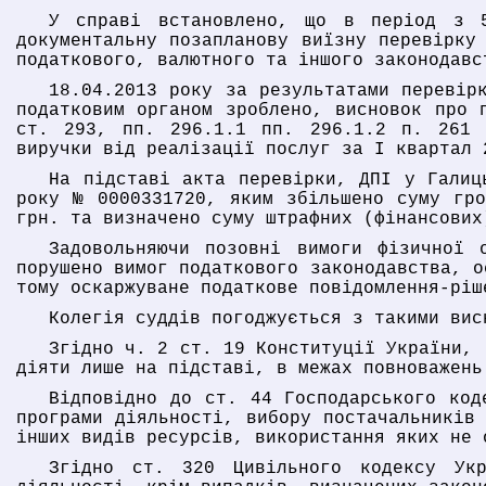
У справі встановлено, що в період з 5
документальну позапланову виїзну перевірку
податкового, валютного та іншого законодавс
18.04.2013 року за результатами перевір
податковим органом зроблено, висновок про 
ст. 293, пп. 296.1.1 пп. 296.1.2 п. 261 
виручки від реалізації послуг за І квартал 
На підставі акта перевірки, ДПІ у Галиц
року № 0000331720, яким збільшено суму гро
грн. та визначено суму штрафних (фінансових
Задовольняючи позовні вимоги фізичної 
порушено вимог податкового законодавства, о
тому оскаржуване податкове повідомлення-ріш
Колегія суддів погоджується з такими вис
Згідно ч. 2 ст. 19 Конституції України, 
діяти лише на підставі, в межах повноважень
Відповідно до ст. 44 Господарського код
програми діяльності, вибору постачальників
інших видів ресурсів, використання яких не 
Згідно ст. 320 Цивільного кодексу Укр