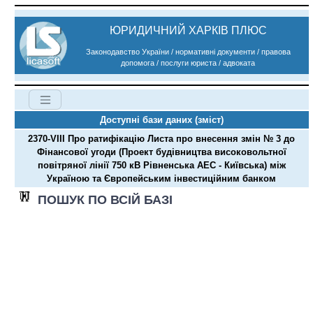
ЮРИДИЧНИЙ ХАРКІВ ПЛЮС
Законодавство України / нормативні документи / правова
допомога / послуги юриста / адвоката
Доступні бази даних (зміст)
2370-VIII Про ратифікацію Листа про внесення змін № 3 до
Фінансової угоди (Проект будівництва високовольтної
повітряної лінії 750 кВ Рівненська АЕС - Київська) між
Україною та Європейським інвестиційним банком
ПОШУК ПО ВСІЙ БАЗІ